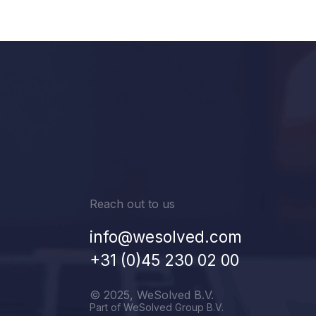
Reach out to us
info@wesolved.com
+31 (0)45 230 02 00
© 2025, WeSolved B.V.
Part of WeSolved Group B.V.