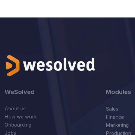
WeSolved
Modules
About us
Sales
How we work
Finance
Onboarding
Marketing
Jobs
Production