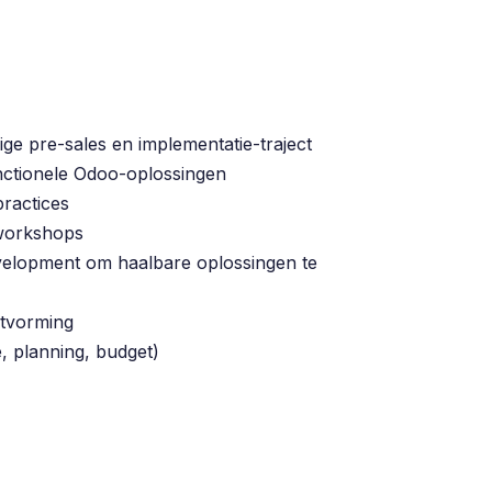
ge pre-sales en implementatie-traject
nctionele Odoo-oplossingen
practices
 workshops
elopment om haalbare oplossingen te
ctvorming
, planning, budget)