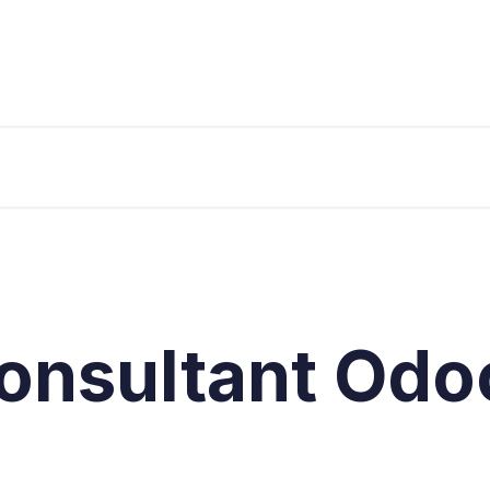
s
Industries
Approach
Blog
Cases
consultant Odo