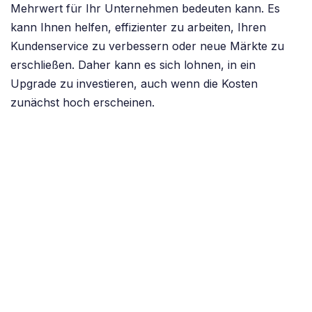
Mehrwert für Ihr Unternehmen bedeuten kann. Es
kann Ihnen helfen, effizienter zu arbeiten, Ihren
Kundenservice zu verbessern oder neue Märkte zu
erschließen. Daher kann es sich lohnen, in ein
Upgrade zu investieren, auch wenn die Kosten
zunächst hoch erscheinen.
Möchten Sie mehr über die Kosten eines Upgrades
von Odoo erfahren? Dann nehmen Sie Kontakt mit
uns auf!
In den letzten Projekten anzeigen
in
Odoo